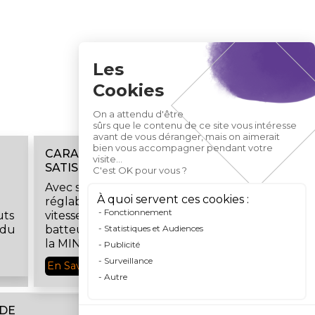
Les
Cookies
On a attendu d'être
sûrs que le contenu de ce site vous intéresse
avant de vous déranger, mais on aimerait
bien vous accompagner pendant votre
CARACTERISTIQUES ET
visite...
SATISFACTION
C'est OK pour vous ?
Avec son volet d'air
À quoi servent ces cookies :
réglable, son variateur de
Fonctionnement
uts
vitesse et ses contre-
 du
batteurs interchangeables,
Statistiques et Audiences
la MINIBATT + BRUSHLESS
Publicité
est l'outil idéal lors de
Surveillance
En Savoir Plus
l'échantillonnage.
Autre
 DE