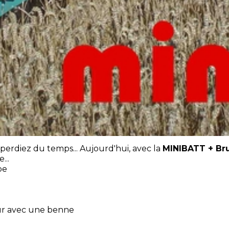
 perdiez du temps... Aujourd'hui, avec la
MINIBATT + Br
...
pe
eur avec une benne