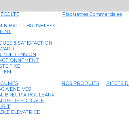
RÉCOLTE
Plaquettes Commerciales
MINIBATT + BRUSHLESS
MENT
QUES & SATISFACTION
AWARD
R DE TENSION
ONCTIONNEMENT
STE FIXE
STEM
EGUMES
NOS PRODUITS
PIECES 
AC A ENDIVES
ALIBREUR A ROULEAUX
ADRE DE FORCAGE
URIT
ABLE ELEVATRICE
T