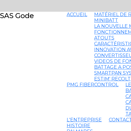
SAS Gode
ACCUEIL
MATÉRIEL DE 
MINIBATT
LA NOUVELLE 
FONCTIONNE
ATOUTS
CARACTÉRISTI
INNOVATION 
CONVERTISSEU
VIDEOS DE F
BATTAGE A PO
SMARTPAN SY
ESTIM' RECOLT
PMG FIBERCONTROL
L
B
C
C
D
T
L'ENTREPRISE
CONTAC
HISTOIRE