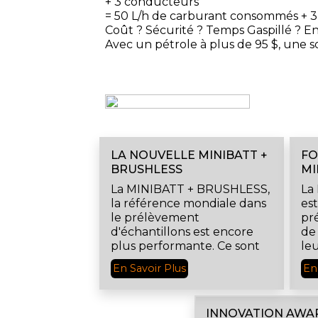
+ 3 conducteurs
= 50 L/h de carburant consommés + 3 
Coût ? Sécurité ? Temps Gaspillé ? Ene
Avec un pétrole à plus de 95 $, une so
LA NOUVELLE MINIBATT +
F
BRUSHLESS
MI
La MINIBATT + BRUSHLESS,
La
la référence mondiale dans
est
le prélèvement
pr
d'échantillons est encore
de
plus performante. Ce sont
le
10 atouts supplémentaires
En Savoir Plus
En
pour vous faciliter le travail.
INNOVATION AWA