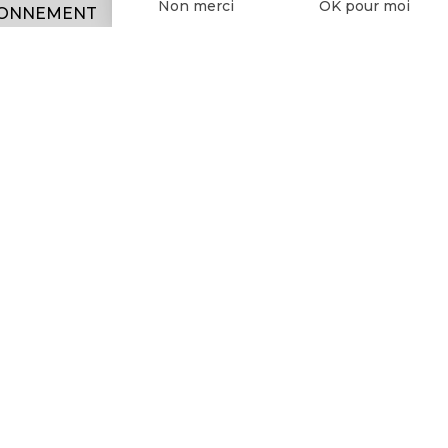
Non merci
OK pour moi
IONNEMENT
 la
MINIBATT +
SS
en fonctionnement
 Plus
 vous connecter ici
uton
TARIFS
ci-après
ifs.