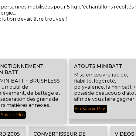
personnes mobilisées pour 5 kg d'échantillons récoltés !
rgie...
lution devait être trouvée !
ONCTIONNEMENT
ATOUTS MINIBATT
NIBATT
Mise en œuvre rapide,
 MINIBATT + BRUSHLESS
fiabilité, légèreté,
 un outil de
polyvalence, la minibatt +
élèvement, de battage et
possède beaucoup d'ato
 séparation des grains de
afin de vous faire gagner
urs matières annexes.
temps et de l'argent.
En Savoir Plus
 Savoir Plus
RD 2005
CONVERTISSEUR DE
VIDEOS