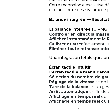
fiable même à grande vitesse.
Cette technologie exclusive 
et d'atteindre des niveaux de pr
Balance intégrée — Résultat
La
balance intégrée
au PMG 
Contrôler en direct la mass
Afficher instantanément le
Calibrer et tarer
facilement l'
Éliminer toute retranscripti
Une intégration totale qui tr
Écran tactile intuitif
L'
écran tactile à menu dérou
Sélection du nombre de gra
Réglage de la vitesse
selon l
Tare de la balance
en un ges
Arrêt automatique
en fin de
Affichage en temps réel
de l
Affichage en temps réel
du 