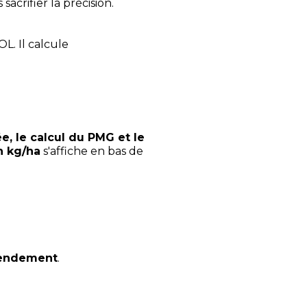
sacrifier la précision.
. Il calcule
e, le calcul du PMG et le
n kg/ha
s'affiche en bas de
 rendement
.