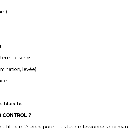
 mm)
t
teur de semis
mination, levée)
age
de blanche
ER CONTROL ?
'outil de référence pour tous les professionnels qui mani