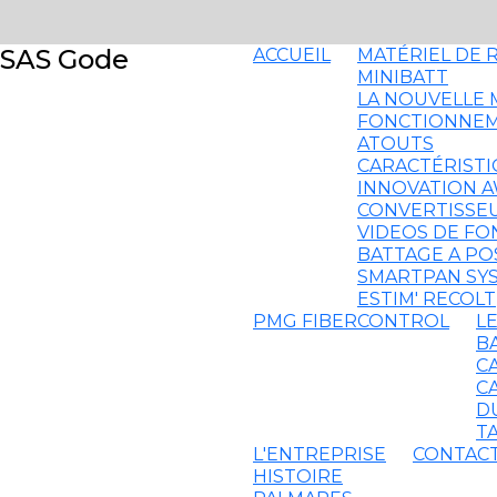
SAS Gode
ACCUEIL
MATÉRIEL DE 
MINIBATT
LA NOUVELLE 
FONCTIONNE
ATOUTS
CARACTÉRISTI
INNOVATION 
CONVERTISSEU
VIDEOS DE F
BATTAGE A PO
SMARTPAN SY
ESTIM' RECOLT
PMG FIBERCONTROL
L
B
C
C
D
T
L'ENTREPRISE
CONTAC
HISTOIRE