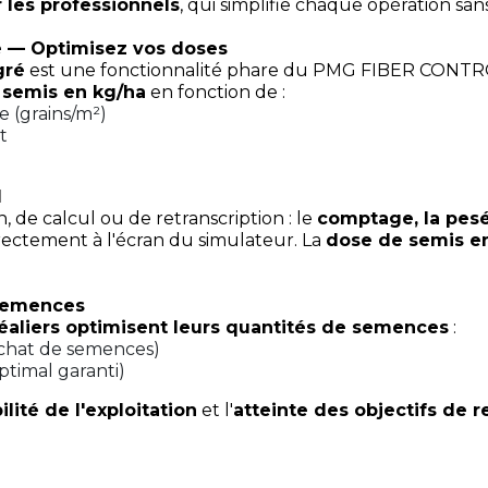
les professionnels
, qui simplifie chaque opération sans 
é — Optimisez vos doses
gré
est une fonctionnalité phare du PMG FIBER CONTROL
 semis en kg/ha
en fonction de :
 (grains/m²)
t
l
, de calcul ou de retranscription : le
comptage, la pesé
rectement à l'écran du simulateur. La
dose de semis e
 semences
éaliers optimisent leurs quantités de semences
:
achat de semences)
timal garanti)
ilité de l'exploitation
et l'
atteinte des objectifs de