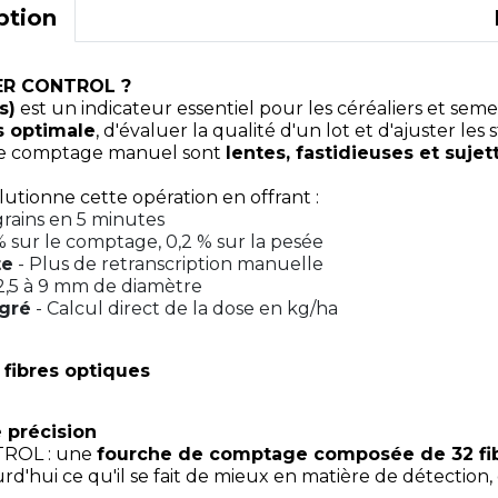
ption
BER CONTROL ?
s)
est un indicateur essentiel pour les céréaliers et seme
s optimale
, d'évaluer la qualité d'un lot et d'ajuster les
 de comptage manuel sont
lentes, fastidieuses et sujet
utionne cette opération en offrant :
grains en 5 minutes
% sur le comptage, 0,2 % sur la pesée
te
- Plus de retranscription manuelle
2,5 à 9 mm de diamètre
égré
- Calcul direct de la dose en kg/ha
 fibres optiques
 précision
ROL : une
fourche de comptage composée de 32 fib
rd'hui ce qu'il se fait de mieux en matière de détection