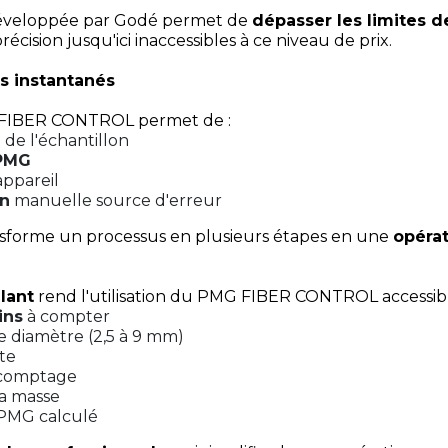
développée par Godé permet de
dépasser les limites d
écision jusqu'ici inaccessibles à ce niveau de prix.
s instantanés
FIBER CONTROL permet de :
e
de l'échantillon
 PMG
appareil
on
manuelle source d'erreur
ansforme un processus en plusieurs étapes en une
opérat
lant
rend l'utilisation du PMG FIBER CONTROL accessible
ins
à compter
e diamètre (2,5 à 9 mm)
te
 comptage
a masse
PMG calculé