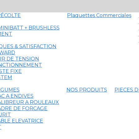
RÉCOLTE
Plaquettes Commerciales
MINIBATT + BRUSHLESS
MENT
QUES & SATISFACTION
AWARD
R DE TENSION
ONCTIONNEMENT
STE FIXE
STEM
EGUMES
NOS PRODUITS
PIECES 
AC A ENDIVES
ALIBREUR A ROULEAUX
ADRE DE FORCAGE
URIT
ABLE ELEVATRICE
T