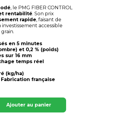
Godé
, le PMG FIBER CONTROL
et rentabilité
. Son prix
sement rapide
, faisant de
 investissement accessible
grain.
sés en 5 minutes
ombre) et 0,2 % (poids)
es sur 16 mm
ichage temps réel
é (kg/ha)
 Fabrication française
Ajouter au panier