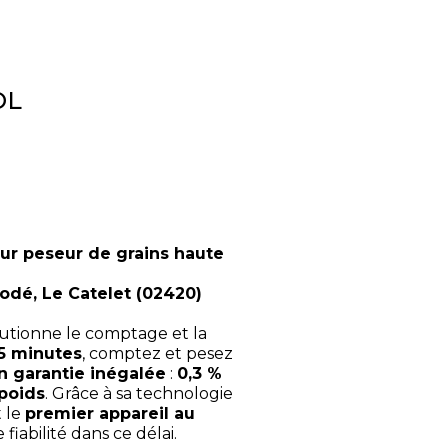
OL
r peseur de grains haute
Godé, Le Catelet (02420)
utionne le comptage et la
5 minutes
, comptez et pesez
n garantie inégalée
:
0,3 %
 poids
. Grâce à sa technologie
t le
premier appareil au
fiabilité dans ce délai.