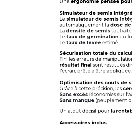
Une
ergonomie pensée pour 
Simulateur de semis intégr
Le
simulateur de semis inté
automatiquement la
dose de
La
densité de semis
souhaitée
Le
taux de germination
du lo
Le
taux de levée
estimé
Sécurisation totale du calcu
Fini les erreurs de manipulation
résultat final
sont restitués di
l'écran, prête à être appliquée.
Optimisation des coûts de
Grâce à cette précision, les
cér
Sans excès
(économies sur l'
Sans manque
(peuplement op
Un atout décisif pour la
rentab
Accessoires inclus