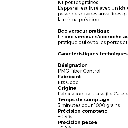
Kit petites graines
L'appareil est livré avec un
kit
peser des graines aussi fines q
la même précision.
Bec verseur pratique
Le
bec verseur s'accroche au
pratique qui évite les pertes e
Caractéristiques techniques
Désignation
PMG Fiber Control
Fabricant
Ets Gode
Origine
Fabrication française (Le Catel
Temps de comptage
5 minutes pour 1000 grains
Précision comptage
±0,3 %
Précision pesée