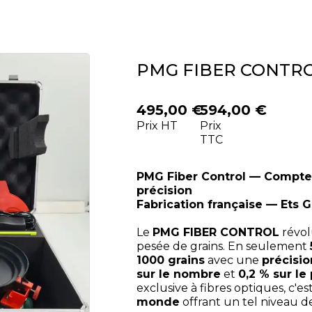
PMG FIBER CONTR
495,00 €
594,00 €
Prix HT
Prix
TTC
PMG Fiber Control — Compteu
précision
Fabrication française — Ets 
Le
PMG FIBER CONTROL
révol
pesée de grains. En seulement
1000 grains
avec une
précisio
sur le nombre
et
0,2 % sur le
exclusive à fibres optiques, c'es
monde
offrant un tel niveau de 