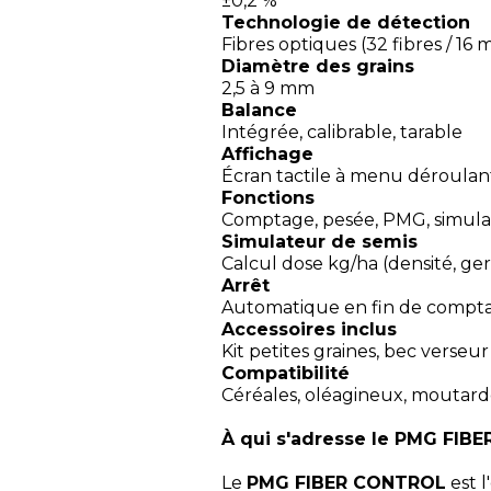
±0,2 %
Technologie de détection
Fibres optiques (32 fibres / 16
Diamètre des grains
2,5 à 9 mm
Balance
Intégrée, calibrable, tarable
Affichage
Écran tactile à menu déroulan
Fonctions
Comptage, pesée, PMG, simula
Simulateur de semis
Calcul dose kg/ha (densité, ger
Arrêt
Automatique en fin de compt
Accessoires inclus
Kit petites graines, bec verseur
Compatibilité
Céréales, oléagineux, moutar
À qui s'adresse le PMG FIB
Le
PMG FIBER CONTROL
est l