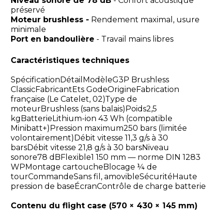
Niveau sonore de 78 dB
- Confort acoustique
préservé
Moteur brushless -
Rendement maximal, usure
minimale
Port en bandoulière
- Travail mains libres
Caractéristiques techniques
SpécificationDétailModèleG3P Brushless
ClassicFabricantEts GodeOrigineFabrication
française (Le Catelet, 02)Type de
moteurBrushless (sans balais)Poids2,5
kgBatterieLithium-ion 43 Wh (compatible
Minibatt+)Pression maximum250 bars (limitée
volontairement)Débit vitesse 11,3 g/s à 30
barsDébit vitesse 21,8 g/s à 30 barsNiveau
sonore78 dBFlexible1 150 mm — norme DIN 1283
WPMontage cartoucheBlocage ¼ de
tourCommandeSans fil, amovibleSécuritéHaute
pression de baseÉcranContrôle de charge batterie
Contenu du flight case (570 × 430 × 145 mm)