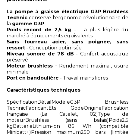
La pompe à graisse électrique G3P Brushless
Technic
conserve l'ergonomie révolutionnaire de
la
gamme G3P
:
Poids record de 2,5 kg
- La plus légère du
marché à équipements équivalents
Sans fourreau acier, sans poignée, sans
ressort
- Conception optimisée
Niveau sonore de 78 dB
- Confort acoustique
préservé
Moteur brushless -
Rendement maximal, usure
minimale
Port en bandoulière
- Travail mains libres
Caractéristiques techniques
SpécificationDétailModèleG3P Brushless
TechnicFabricantEts GodeOrigineFabrication
française (Le Catelet, 02)Type de
moteurBrushless (sans balais)Poids2,5
kgBatterieLithium-ion 86 Wh (compatible
Minibatt+)Pression maximum250 bars (limitée