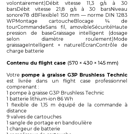
volontairement)Débit vitesse 11,3 g/s à 30
barsDébit vitesse 21,8 g/s à 30 barsNiveau
sonore78 dBFlexible1 150 mm — norme DIN 1283
WPMontage cartoucheBlocage ¼ de
tourCommandeSans fil, amovibleSécuritéHaute
pression de baseGraissage intelligent (dosage
selon diamètre roulement)Mode
graissageIntelligent + naturelÉcranContrôle de
charge batterie
Contenu du flight case
(570 × 430 × 145 mm)
Votre
pompe à graisse G3P Brushless Technic
est livrée dans un flight case professionnel
comprenant :
1 pompe à graisse G3P Brushless Technic
1 batterie lithium-ion 86 Wh
1 flexible de 1,15 m équipé de la commande à
distance
9 valves de cartouches
1 sangle de portage en bandoulière
1 chargeur de batterie